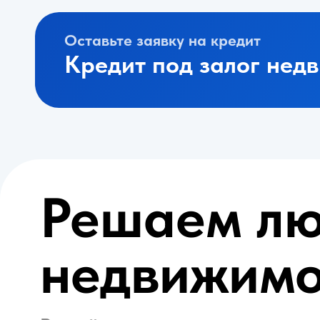
Решаем люб
недвижимос
Выдаём короткие деньги под сдел
С любыми обременениями