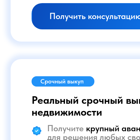
Срочный выкуп
Реальный срочный выкуп
недвижимости
Получите
крупный аванс в 
для решения любых своих 
Остаток суммы
сразу после
сделки
Получить консультацию