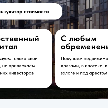
венный
С любым
ал
обременением
только свои
Покупаем недвижимость с
привлекаем
долгами, в ипотеке, в
нвесторов
залоге и под арестом
имости