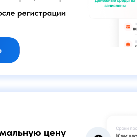
ьную цену
дное решение
сайте
, и менеджер
па