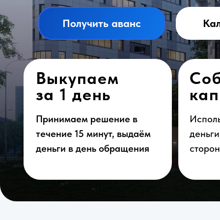
Выкупаем
Собст
за 1 день
капит
Принимаем решение в
Используем 
течение 15 минут, выдаём
деньги, не 
деньги в день обращения
сторонних и
Оставьте заявку на кредит
Кредит под залог недвиж