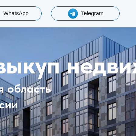
+7 996 9
sApp
Telegram
57
ыкуп недвижи
бласть
и
ятор стоимости