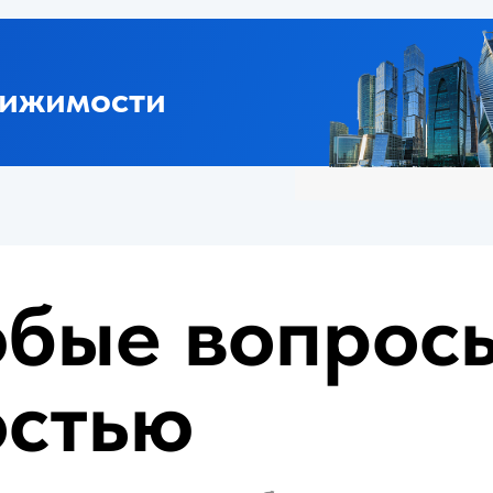
ые вопросы с
тью
ку для снятия обременения с вашей не