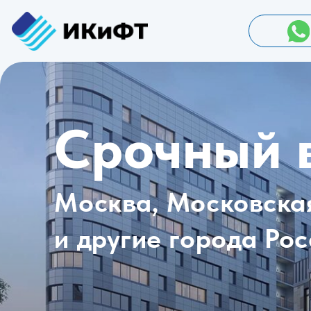
What
Срочный в
Москва, Московская о
и другие города Росси
Получить аванс
Калькул