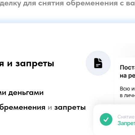
запреты
еньгами
менения
и
запреты